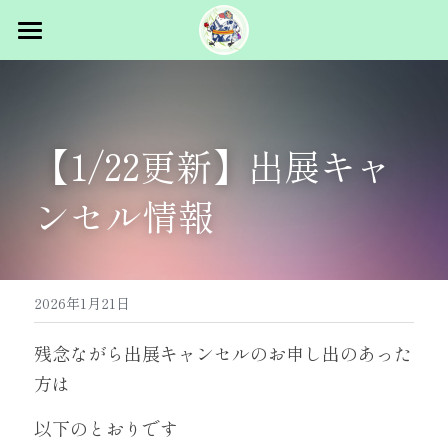
トップ
概要
【1/22更新】出展キャ
スタッフ募集
イベント概要
ンセル情報
主催者挨拶
出展者向け
過去ログ
マルシェ出展
パフォーマンス出展
コラム
2025.5.31 vol.1 in浅草
2026年1月21日
2026.1.24 vol.2 浜松町
お問合せ
残念ながら出展キャンセルのお申し出のあった
方は
2026.5.23-24 vol.3 浅草
以下のとおりです