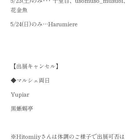
5/23(土)のみ･･･ 十里百、usomuso_musubi、
花金魚
5/24(日)のみ…Harumiere
【出展キャンセル】
◆マルシェ両日
Yupiar
黒蜥蜴亭
※Hitomiiyさんは体調のご様子で出展可否は