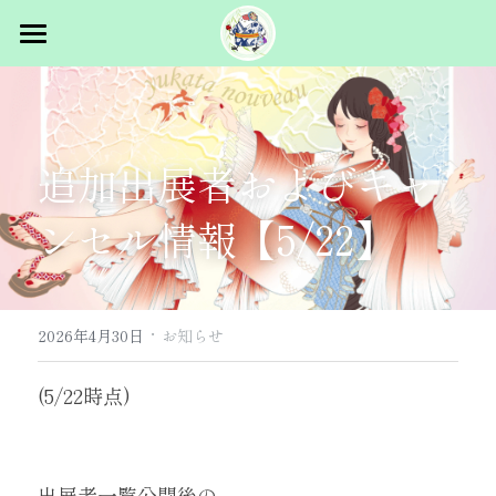
トップ
概要
追加出展者およびキャ
スタッフ募集
イベント概要
ンセル情報【5/22】
主催者挨拶
出展者向け
過去ログ
マルシェ出展
·
パフォーマンス出展
コラム
2025.5.31 vol.1 in浅草
2026年4月30日
お知らせ
2026.1.24 vol.2 浜松町
お問合せ
(5/22時点)
2026.5.23-24 vol.3 浅草
出展者一覧公開後の