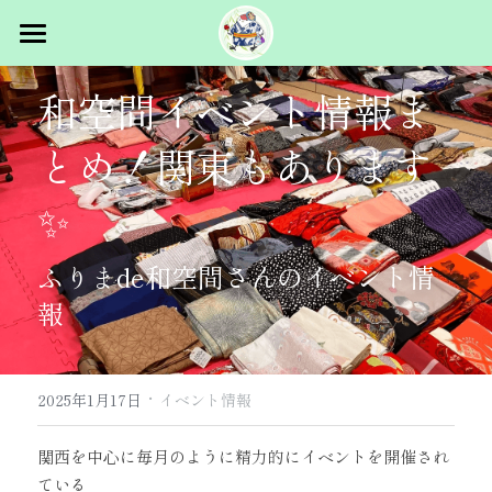
トップ
和空間イベント情報ま
概要
とめ！関東もあります
スタッフ募集
イベント概要
✨
主催者挨拶
出展者向け
ふりまde和空間さんのイベント情
過去ログ
マルシェ出展
報
パフォーマンス出展
コラム
2025.5.31 vol.1 in浅草
2026.1.24 vol.2 浜松町
お問合せ
·
2025年1月17日
イベント情報
2026.5.23-24 vol.3 浅草
関西を中心に毎月のように精力的にイベントを開催され
ている