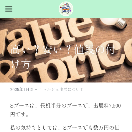
トップ
概要
高い？安い？値段の付
スタッフ募集
イベント概要
け方
主催者挨拶
出展者向け
過去ログ
マルシェ出展
·
パフォーマンス出展
コラム
2025.5.31 vol.1 in浅草
2025年1月21日
マルシェ出展について
2026.1.24 vol.2 浜松町
お問合せ
Sブースは、長机半分のブースで、出展料7,500
円です。
2026.5.23-24 vol.3 浅草
私の気持ちとしては、Sブースでも数万円の価