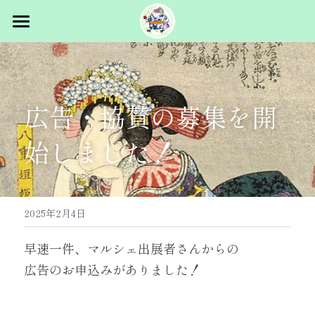
トップ
概要
広告・協賛の募集を開
スタッフ募集
イベント概要
始しました！
主催者挨拶
出展者向け
過去ログ
マルシェ出展
パフォーマンス出展
コラム
2025.5.31 vol.1 in浅草
2025年2月4日
2026.1.24 vol.2 浜松町
お問合せ
早速一件、マルシェ出展者さんからの
広告のお申込みがありました！
2026.5.23-24 vol.3 浅草