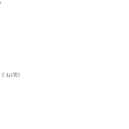
も
ね(笑)