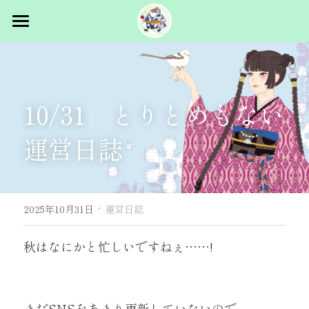
トップ
概要
10/31　とりとめもない
スタッフ募集
イベント概要
運営日誌
主催者挨拶
出展者向け
過去ログ
マルシェ出展
·
パフォーマンス出展
コラム
2025.5.31 vol.1 in浅草
2025年10月31日
運営日誌
2026.1.24 vol.2 浜松町
お問合せ
秋はなにかと忙しいですねぇ……!
2026.5.23-24 vol.3 浅草
まだSNSをあまり更新していないので