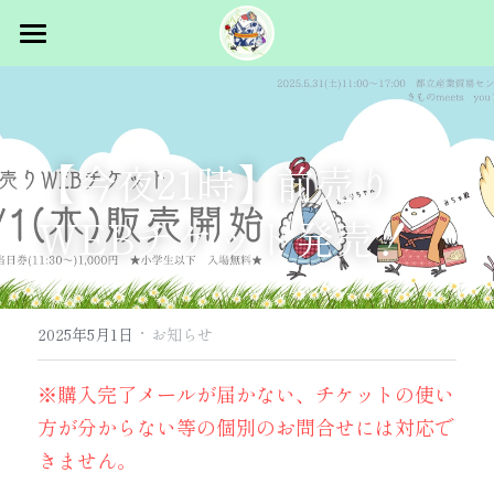
トップ
概要
【今夜21時】前売り
スタッフ募集
イベント概要
WEBチケット発売！
主催者挨拶
出展者向け
過去ログ
マルシェ出展
·
パフォーマンス出展
コラム
2025.5.31 vol.1 in浅草
2025年5月1日
お知らせ
2026.1.24 vol.2 浜松町
お問合せ
※購入完了メールが届かない、チケットの使い
方が分からない等の個別のお問合せには対応で
2026.5.23-24 vol.3 浅草
きません。