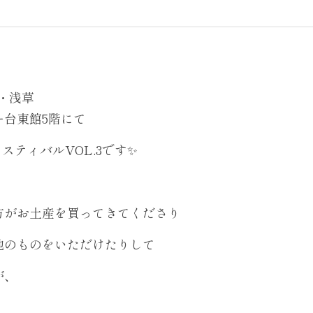
京・浅草
ー台東館5階にて
フェスティバルVOL.3です✨
方がお土産を買ってきてくださり
地のものをいただけたりして
が、